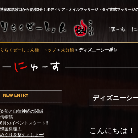
博多駅筑紫口から徒歩3分！ボディケア・オイルマッサージ・タイ古式マッサージ
りらくぜーしょん極 トップ
>
未分類
>
ディズニーシー🌈✨
NEW ENTRY
ディズニーシー
姿勢と自律神経の関係
僧帽筋
8月のイベントスタート!!
こんにちは！
韓国料理！
めぐりを整えましょー!