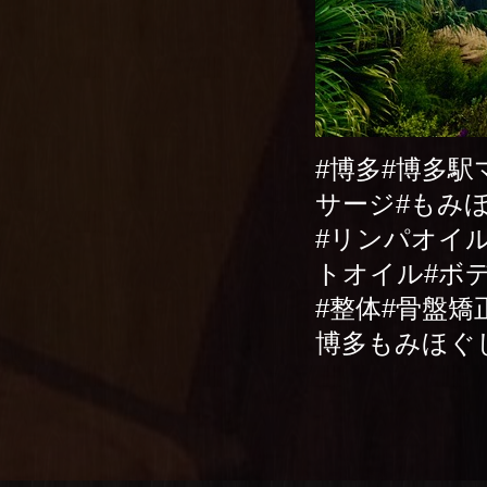
#博多#博多駅
サージ#もみ
#リンパオイ
トオイル#ボ
#整体#骨盤矯
博多もみほぐ