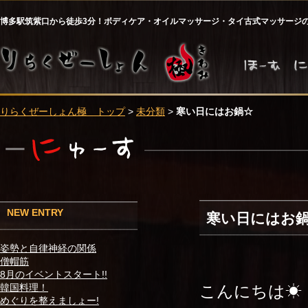
博多駅筑紫口から徒歩3分！ボディケア・オイルマッサージ・タイ古式マッサージ
りらくぜーしょん極 トップ
>
未分類
>
寒い日にはお鍋☆
NEW ENTRY
寒い日にはお
姿勢と自律神経の関係
僧帽筋
8月のイベントスタート!!
こんにちは☀
韓国料理！
めぐりを整えましょー!