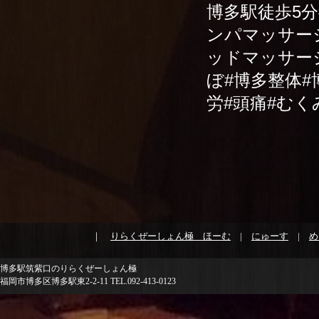
博多駅徒歩5
ンパマッサー
ッドマッサー
ぼ#博多整体#
労#頭痛#む
｜
りらくぜーしょん極 ほーむ
|
にゅーす
|
め
博多駅筑紫口のりらくぜーしょん極
福岡市博多区博多駅東2-2-11 TEL.092-413-0123