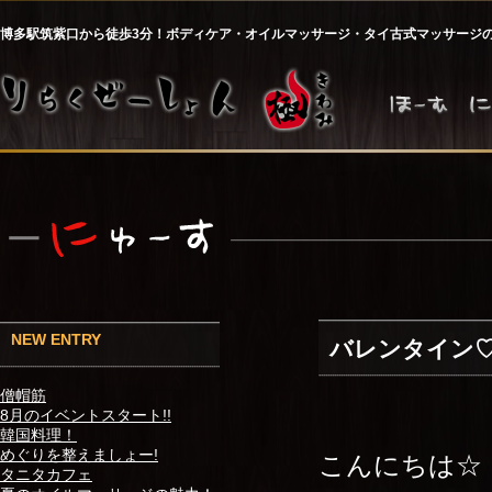
博多駅筑紫口から徒歩3分！ボディケア・オイルマッサージ・タイ古式マッサージ
NEW ENTRY
バレンタイン
僧帽筋
8月のイベントスタート!!
韓国料理！
めぐりを整えましょー!
こんにちは☆
タニタカフェ