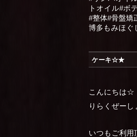
トオイル#ボ
#整体#骨盤矯
博多もみほぐ
ケーキ☆★
こんにちは☆
りらくぜーし
いつもご利用頂