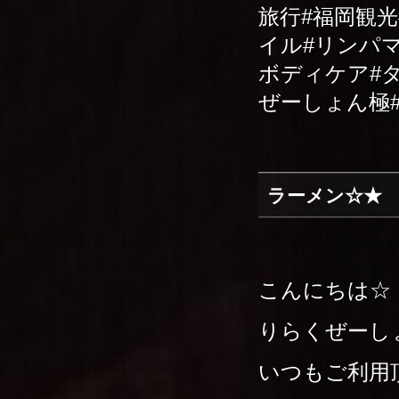
旅行#福岡観
イル#リンパ
ボディケア#タ
ぜーしょん極
ラーメン☆★
こんにちは☆
りらくぜーし
いつもご利用頂