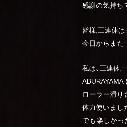
感謝の気持ちで
皆様,三連休
今日からまた
私は､三連休
ABURAYAM
ローラー滑り
体力使いました
でも楽しかっ