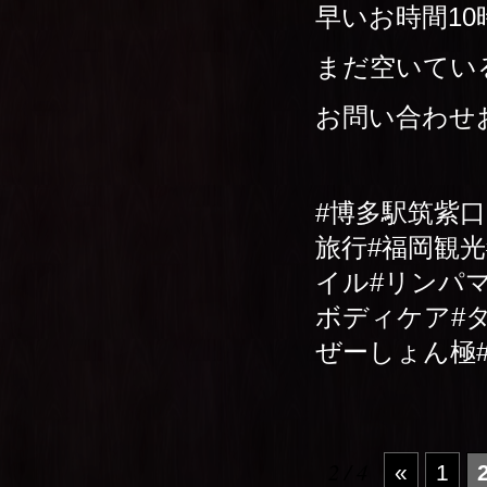
早いお時間1
まだ空いてい
お問い合わせお
#博多駅筑紫
旅行#福岡観
イル#リンパ
ボディケア#タ
ぜーしょん極
2 / 4
«
1