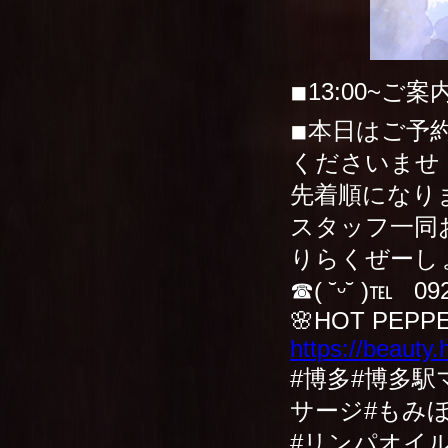
◾︎13:00~ご
◾︎本日はご
くださいませ
先着順になり
スタッフ一同お
りらくぜーし
☎︎( ˘ᵕ˘ )℡ 09
🌸HOT PEPPE
https://beauty
#博多#博多駅
サージ#もみ
#リンパオイ