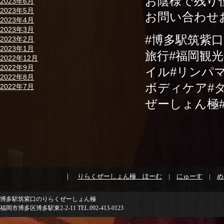
お陰様で残り
2023年6月
2023年5月
お問い合わせ
2023年4月
2023年3月
#博多駅筑紫
2023年2月
2023年1月
旅行#福岡観
2022年12月
2022年9月
イル#リンパ
2022年8月
ボディケア#タ
2022年7月
ぜーしょん極
｜
りらくぜーしょん極 ほーむ
|
にゅーす
|
め
博多駅筑紫口のりらくぜーしょん極
福岡市博多区博多駅東2-2-11 TEL.092-413-0123