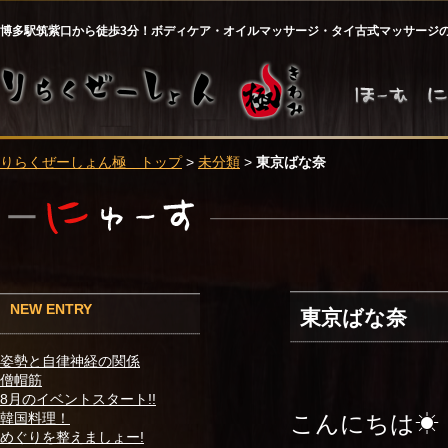
博多駅筑紫口から徒歩3分！ボディケア・オイルマッサージ・タイ古式マッサージ
りらくぜーしょん極 トップ
>
未分類
>
東京ばな奈
NEW ENTRY
東京ばな奈
姿勢と自律神経の関係
僧帽筋
8月のイベントスタート!!
こんにちは☀
韓国料理！
めぐりを整えましょー!