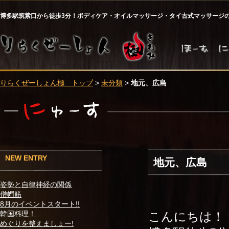
博多駅筑紫口から徒歩3分！ボディケア・オイルマッサージ・タイ古式マッサージ
りらくぜーしょん極 トップ
>
未分類
>
地元、広島
NEW ENTRY
地元、広島
姿勢と自律神経の関係
僧帽筋
8月のイベントスタート!!
こんにちは！
韓国料理！
めぐりを整えましょー!