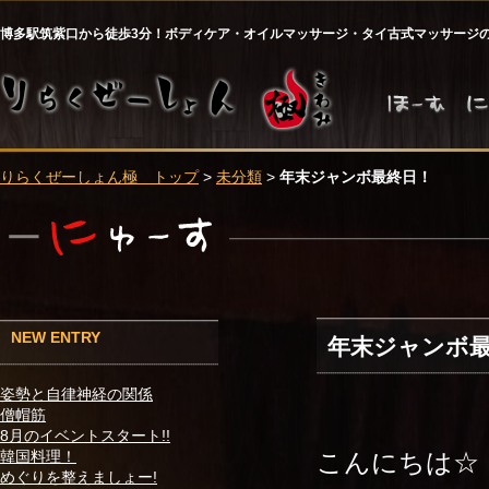
博多駅筑紫口から徒歩3分！ボディケア・オイルマッサージ・タイ古式マッサージ
りらくぜーしょん極 トップ
>
未分類
>
年末ジャンボ最終日！
NEW ENTRY
年末ジャンボ
姿勢と自律神経の関係
僧帽筋
8月のイベントスタート!!
こんにちは☆
韓国料理！
めぐりを整えましょー!