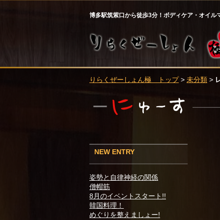
博多駅筑紫口から徒歩3分！ボディケア・オイル
りらくぜーしょん極 トップ
>
未分類
>
NEW ENTRY
姿勢と自律神経の関係
僧帽筋
8月のイベントスタート!!
韓国料理！
めぐりを整えましょー!