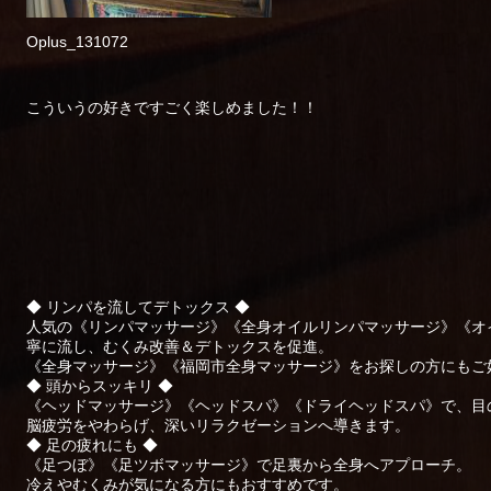
Oplus_131072
こういうの好きですごく楽しめました！！
◆ リンパを流してデトックス ◆
人気の《リンパマッサージ》《全身オイルリンパマッサージ》《オ
寧に流し、むくみ改善＆デトックスを促進。
《全身マッサージ》《福岡市全身マッサージ》をお探しの方にもご
◆ 頭からスッキリ ◆
《ヘッドマッサージ》《ヘッドスパ》《ドライヘッドスパ》で、目
脳疲労をやわらげ、深いリラクゼーションへ導きます。
◆ 足の疲れにも ◆
《足つぼ》《足ツボマッサージ》で足裏から全身へアプローチ。
冷えやむくみが気になる方にもおすすめです。