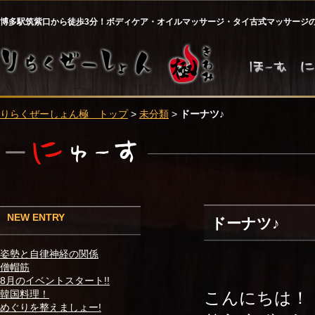
博多駅筑紫口から徒歩3分！ボディケア・オイルマッサージ・タイ古式マッサージ
りらくぜーしょん極 トップ
>
未分類
>
ドーナツ♪
NEW ENTRY
ドーナツ♪
姿勢と自律神経の関係
僧帽筋
8月のイベントスタート!!
こんにちは！
韓国料理！
めぐりを整えましょー!