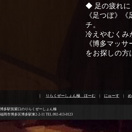
◆ 足の疲れに
《足つぼ》《
チ。
冷えやむくみ
《博多マッサ
をお探しの方
｜
りらくぜーしょん極 ほーむ
|
にゅーす
|
め
博多駅筑紫口のりらくぜーしょん極
福岡市博多区博多駅東2-2-11 TEL.092-413-0123