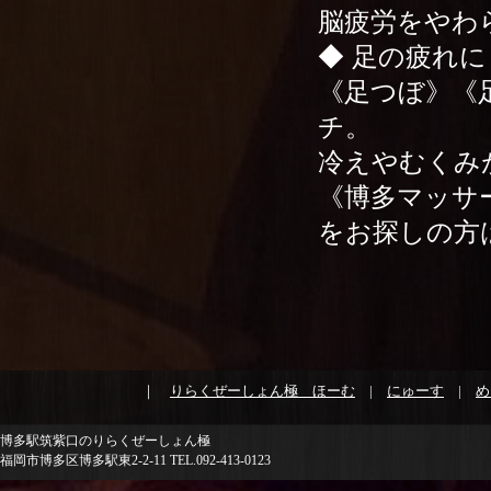
脳疲労をやわ
◆ 足の疲れに
《足つぼ》《
チ。
冷えやむくみ
《博多マッサ
をお探しの方
｜
りらくぜーしょん極 ほーむ
|
にゅーす
|
め
博多駅筑紫口のりらくぜーしょん極
福岡市博多区博多駅東2-2-11 TEL.092-413-0123