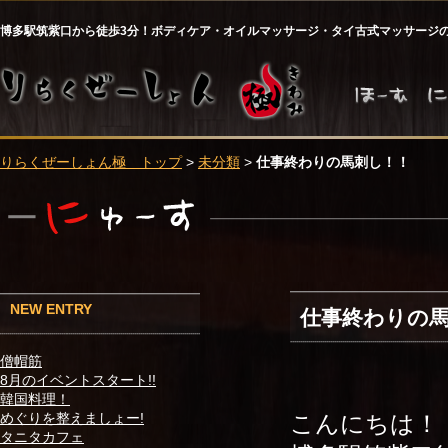
博多駅筑紫口から徒歩3分！ボディケア・オイルマッサージ・タイ古式マッサージ
りらくぜーしょん極 トップ
>
未分類
>
仕事終わりの馬刺し！！
NEW ENTRY
仕事終わりの
僧帽筋
8月のイベントスタート!!
韓国料理！
こんにちは！
めぐりを整えましょー!
タニタカフェ